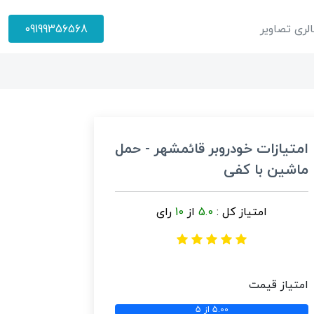
لری تصاویر
09199356568
امتیازات خودروبر قائمشهر - حمل
ماشین با کفی
امتیاز کل :
5.0
از
10
رای
امتیاز قیمت
5.00 از 5